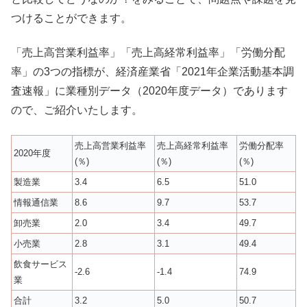
つけることができます。
「売上高営業利益率」「売上高経常利益率」「労働分配
率」の3つの指標が、経済産業省「2021年企業活動基本調
査速報」に業種別データ（2020年度データ）であります
ので、ご紹介いたします。
売上高営業利益率
売上高経常利益率
労働分配率
2020年度
(％)
(％)
(％)
製造業
3.4
6.5
51.0
情報通信業
8.6
9.7
53.7
卸売業
2.0
3.4
49.7
小売業
2.8
3.1
49.4
飲食サービス
-2.6
-1.4
74.9
業
合計
3.2
5.0
50.7