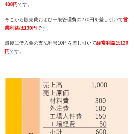
400円
です。
そこから販売費および一般管理費の270円を差し引いて
営
業利益は130円
です。
最後に借入金の支払利息10円を差し引いて
経常利益は120
円
です。