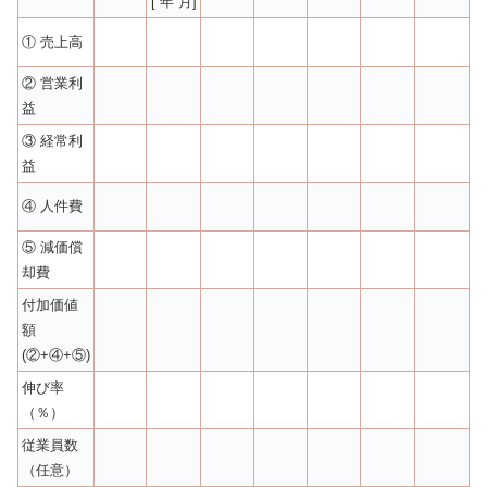
[ 年 月]
① 売上高
② 営業利
益
③ 経常利
益
④ 人件費
⑤ 減価償
却費
付加価値
額
(②+④+⑤)
伸び率
（％）
従業員数
（任意）