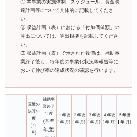
① 本事業の実施体制、スケジュール、資金調
達計画等について具体的に記載してくださ
い。
② 収益計画（表）における「付加価値額」の
算出については、算出根拠を記載してくださ
い。
③ 収益計画（表）で示された数値は、補助事
業終了後も、毎年度の事業化状況等報告等に
おいて伸び率の達成状況の確認を行います。
補助事
直近の
業終了
決算年
年度
１年後
２年後
３年後
４年後
５年後
度
(基準
[ 年 月]
[ 年 月]
[ 年 月]
[ 年 月]
[ 年 月]
[ 年
年度)
月]