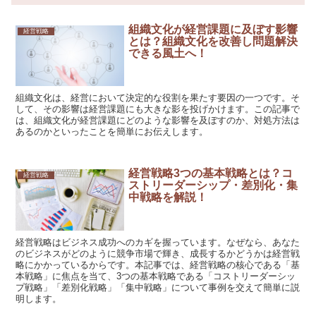
組織文化が経営課題に及ぼす影響
経営戦略
とは？組織文化を改善し問題解決
できる風土へ！
組織文化は、経営において決定的な役割を果たす要因の一つです。そ
して、その影響は経営課題にも大きな影を投げかけます。この記事で
は、組織文化が経営課題にどのような影響を及ぼすのか、対処方法は
あるのかといったことを簡単にお伝えします。
経営戦略3つの基本戦略とは？コ
経営戦略
ストリーダーシップ・差別化・集
中戦略を解説！
経営戦略はビジネス成功へのカギを握っています。なぜなら、あなた
のビジネスがどのように競争市場で輝き、成長するかどうかは経営戦
略にかかっているからです。本記事では、経営戦略の核心である「基
本戦略」に焦点を当て、3つの基本戦略である「コストリーダーシッ
プ戦略」「差別化戦略」「集中戦略」について事例を交えて簡単に説
明します。